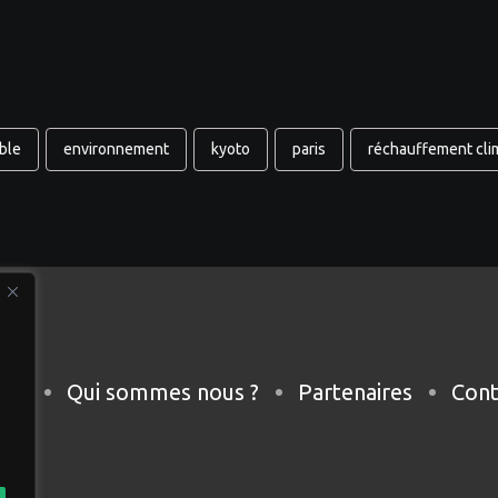
ble
environnement
kyoto
paris
réchauffement cli
eil
Qui sommes nous ?
Partenaires
Cont