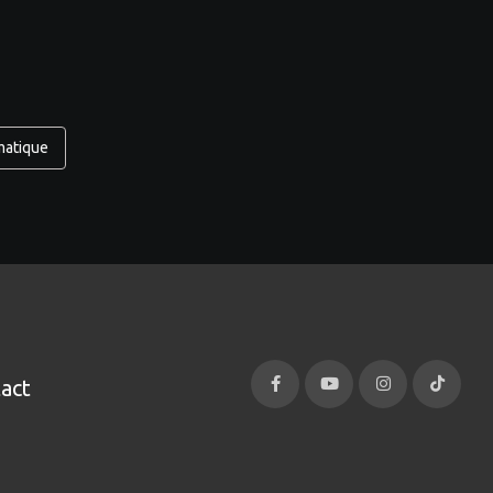
matique
act