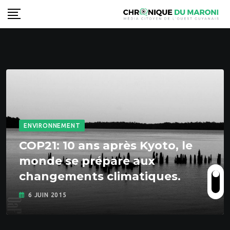
Skip
to
content
ENVIRONNEMENT
COP21: 10 ans après Kyoto, le
monde se prépare aux
changements climatiques.
6 JUIN 2015