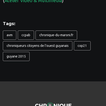
(
Atelier Vidéo & Multimédia
)
Tags:
avm
ccpab
chronique-du-maroni.fr
chroniqueurs citoyens de l'ouest guyanais
cop21
guyane 2015