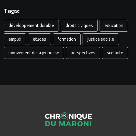
Tags:
développement durable
droits civiques
education
emploi
etudes
formation
justice sociale
mouvement de la jeunesse
perspectives
scolarité