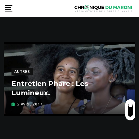
Skip
to
content
AUTRES
Entretien Phare : Les
Lumineux.
5 AVRIL 2017