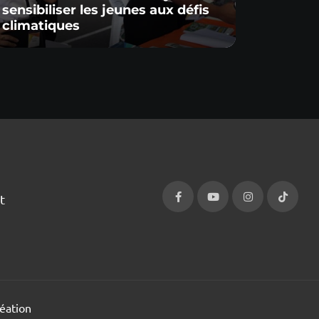
sensibiliser les jeunes aux défis
Green
climatiques
Nettoy
t
éation