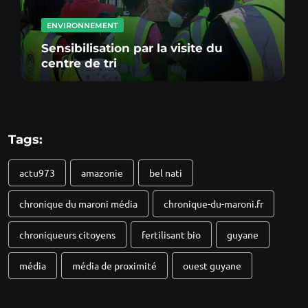
ENVIRONNEMENT
Sensibilisation par la visite du
centre de tri
Tags:
actu973
amazonie
bel nati
chronique du maroni média
chronique-du-maroni.fr
chroniqueurs citoyens
fertilisant bio
guyane
média
média de proximité
ouest guyane