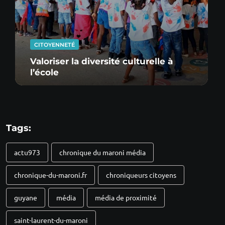
CITOYENNETÉ
Valoriser la diversité culturelle à
l’école
Tags:
actu973
chronique du maroni média
chronique-du-maroni.fr
chroniqueurs citoyens
guyane
média
média de proximité
saint-laurent-du-maroni