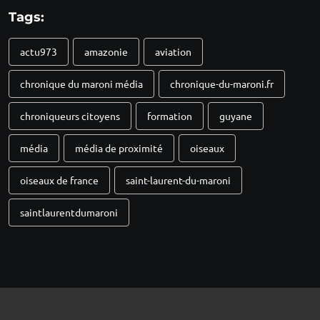
Tags:
actu973
amazonie
aviation
chronique du maroni média
chronique-du-maroni.fr
chroniqueurs citoyens
formation
guyane
média
média de proximité
oiseaux
oiseaux de france
saint-laurent-du-maroni
saintlaurentdumaroni