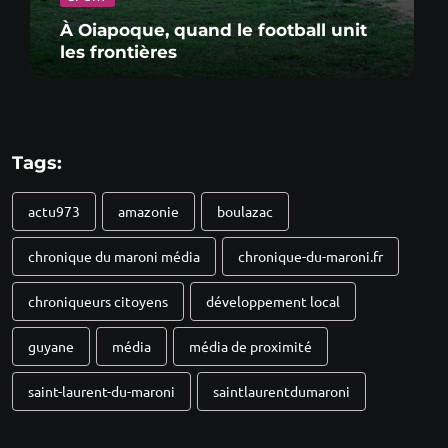
À Oiapoque, quand le football unit
les frontières
Tags:
actu973
amazonie
boulazac
chronique du maroni média
chronique-du-maroni.fr
chroniqueurs citoyens
développement local
guyane
média
média de proximité
saint-laurent-du-maroni
saintlaurentdumaroni