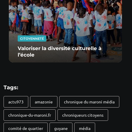
CITOYENNETÉ
Valoriser la diversité culturelle à
l’école
Tags:
actu973
amazonie
chronique du maroni média
chronique-du-maroni.fr
chroniqueurs citoyens
comité de quartier
guyane
média