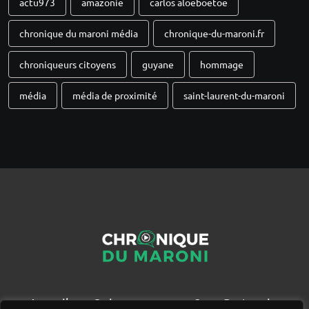
actu973
amazonie
carlos aloeboetoe
chronique du maroni média
chronique-du-maroni.fr
chroniqueurs citoyens
guyane
hommage
média
média de proximité
saint-laurent-du-maroni
Accueil
Qui sommes nous ?
Partenaires