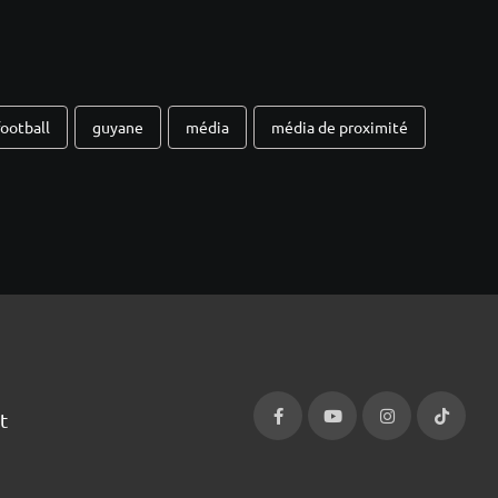
football
guyane
média
média de proximité
t