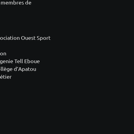
es membres de
ociation Ouest Sport
ion
ugenie Tell Eboue
ollège d’Apatou
étier