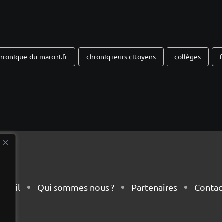
hronique-du-maroni.fr
chroniqueurs citoyens
collèges
cueil
Qui sommes nous ?
Partenaires
Contac