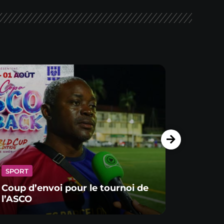
SPORT
SPORT
Coup d’envoi pour le tournoi de
À Jav
l’ASCO
jouen