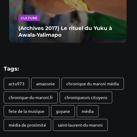
CULTURE
(Archives 2017) Le rituel du Yuku à
Awala-Yalimapo
Tags:
actu973
amazonie
chronique du maroni média
chronique-du-maroni.fr
chroniqueurs citoyens
fete de la musique
guyane
média
média de proximité
saint-laurent-du-maroni