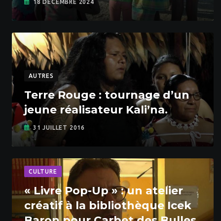
18 DÉCEMBRE 2024
AUTRES
Terre Rouge : tournage d’un
jeune réalisateur Kali’na.
31 JUILLET 2016
CULTURE
« Livre Pop-Up » : un atelier
créatif à la bibliothèque Icek
Baron pour Carbet des Bulles