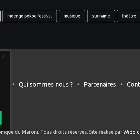
moengo pokoe festival
musique
suriname
théâtre
eil
Qui sommes nous ?
Partenaires
Cont
nique du Maroni. Tous droits réservés. Site réalisé par
Wido c