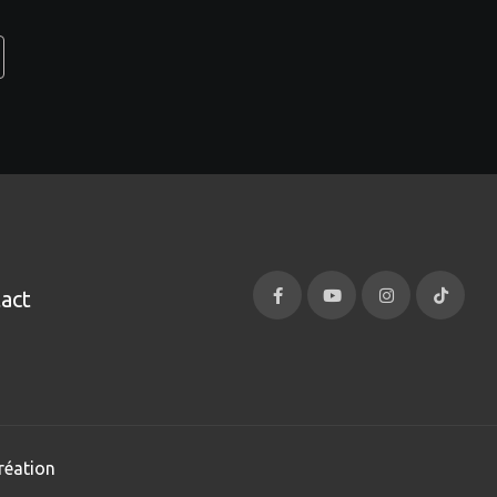
act
réation