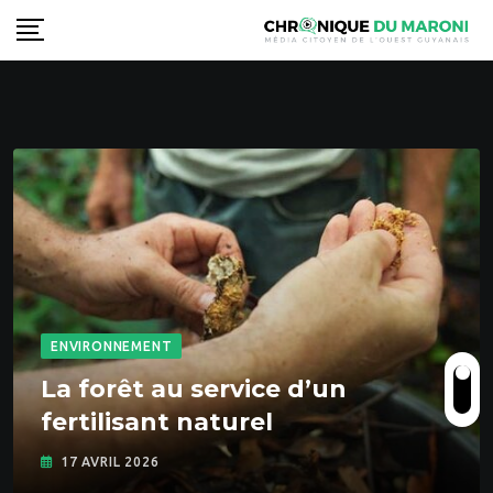
S
k
i
p
t
o
c
o
n
t
e
n
ENVIRONNEMENT
t
La forêt au service d’un
fertilisant naturel
17 AVRIL 2026