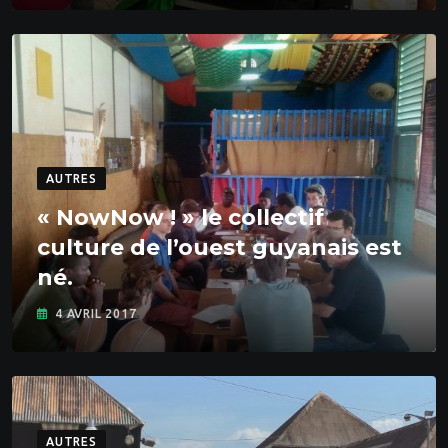
AUTRES
« NowNow ! » le collectif
culture de l’ouest guyanais est
né.
4 AVRIL 2017
AUTRES