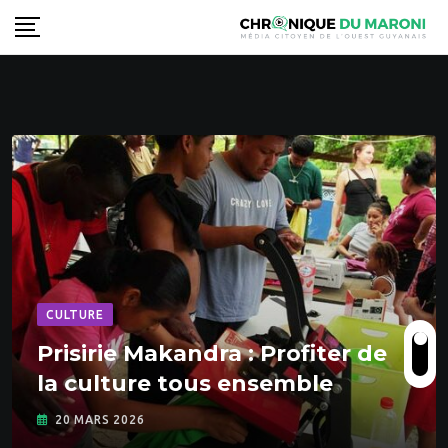
S
k
i
p
t
o
c
o
n
t
e
n
CULTURE
t
Prisirie Makandra : Profiter de
la culture tous ensemble
20 MARS 2026