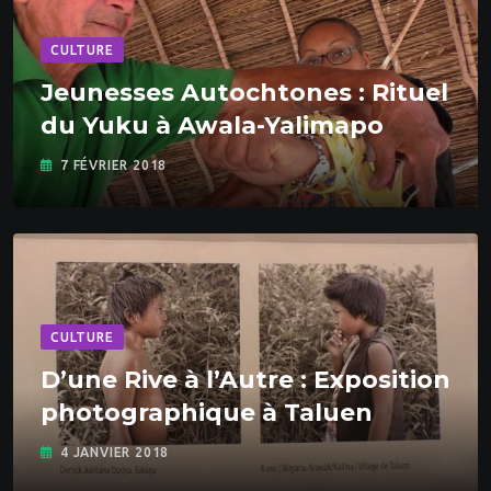
CULTURE
Jeunesses Autochtones : Rituel
du Yuku à Awala-Yalimapo
7 FÉVRIER 2018
CULTURE
D’une Rive à l’Autre : Exposition
photographique à Taluen
4 JANVIER 2018