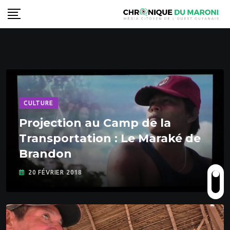
Skip
to
content
CULTURE
Projection au Camp de la
Transportation : Le Maraké de
Brandon
20 FÉVRIER 2018