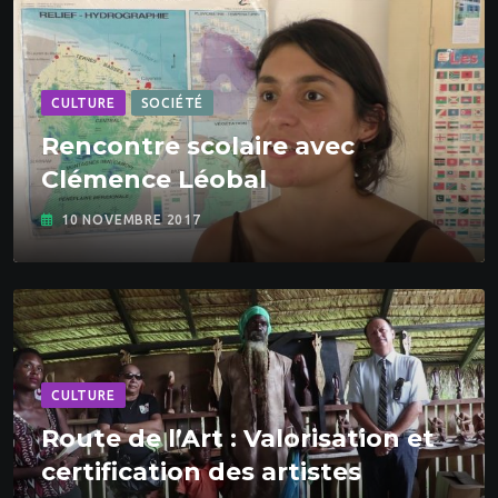
CULTURE
SOCIÉTÉ
Rencontre scolaire avec
Clémence Léobal
10 NOVEMBRE 2017
CULTURE
Route de l’Art : Valorisation et
certification des artistes