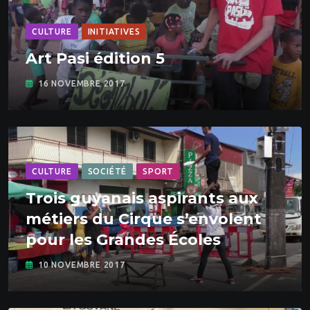
CULTURE
INITIATIVES
Art Pasi édition 5
16 NOVEMBRE 2017
CULTURE
SOCIÉTÉ
SPORT
Trois guyanais aspirants aux
métiers du Cirque s’envolent
pour les Grandes Écoles
10 NOVEMBRE 2017