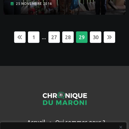
25 NOVEMBRE 2016
...
1
27
28
29
30
Accueil
Qui sommes nous ?