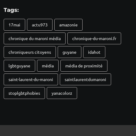
Tags:
17mai
actu973
amazonie
chronique du maroni média
chronique-du-maroni.fr
chroniqueurs citoyens
guyane
idahot
lgbtguyane
média
média de proximité
saint-laurent-du-maroni
saintlaurentdumaroni
stoplgbtphobies
yanacolorz